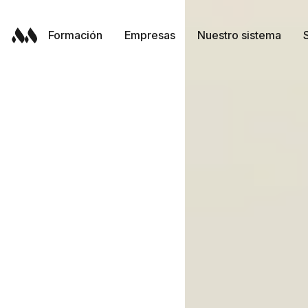
Skip
to
Formación
Empresas
Nuestro sistema
content
Formación
Empresas
Nuestro sistema