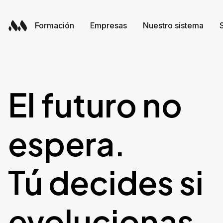
Skip
to
Formación
Empresas
Nuestro sistema
content
Formación
Empresas
Nuestro sistema
El
futuro
no
espera.
Tú
decides
si
evolucionas.